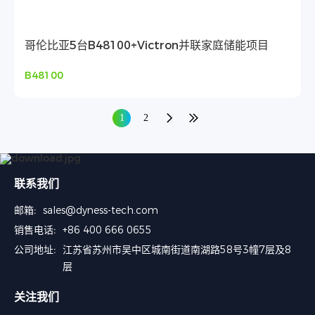
哥伦比亚5台B48100+Victron并联家庭储能项目
B48100
1
2
联系我们
邮箱:
sales@dyness-tech.com
销售电话:
+86 400 666 0655
公司地址:
江苏省苏州市吴中区城南街道南湖路58号3幢7层及8
层
关注我们