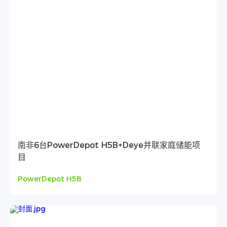
南非6台PowerDepot H5B+Deye并联家庭储能项
目
PowerDepot H5B