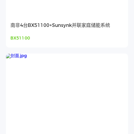
南非4台BX51100+Sunsynk并联家庭储能系统
BX51100