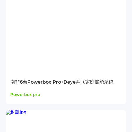
南非6台Powerbox Pro+Deye并联家庭储能系统
Powerbox pro