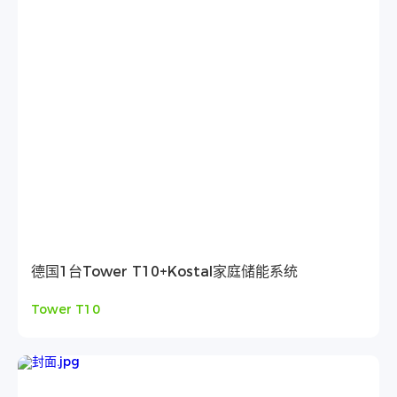
德国1台Tower T10+Kostal家庭储能系统
Tower T10