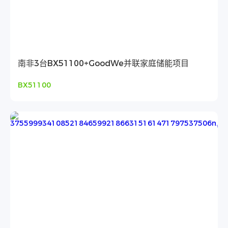
南非3台BX51100+GoodWe并联家庭储能项目
BX51100