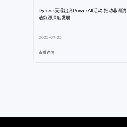
Dyness受邀出席PowerAll活动 推动非洲清
洁能源深度发展
2025-07-25
查看详情