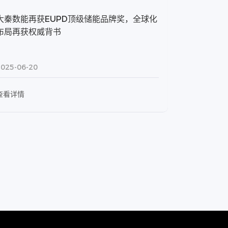
大秦数能再获EUPD顶级储能品牌奖，全球化
布局再获权威背书
2025-06-20
查看详情