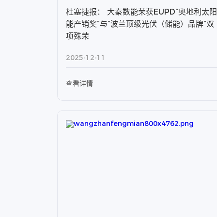
杜塞捷报： 大秦数能荣获EUPD“奥地利太阳
能产销奖”与“波兰顶级光伏（储能）品牌”双
项殊荣
2025-12-11
查看详情