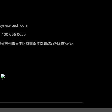
dyness-tech.com
6 400 666 0655
苏省苏州市吴中区城南街道南湖路58号3幢7层及
层