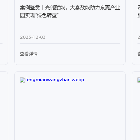
案例鉴赏｜光储赋能，大秦数能助力东莞产业
园实现“绿色转型”
2025-12-03
查看详情