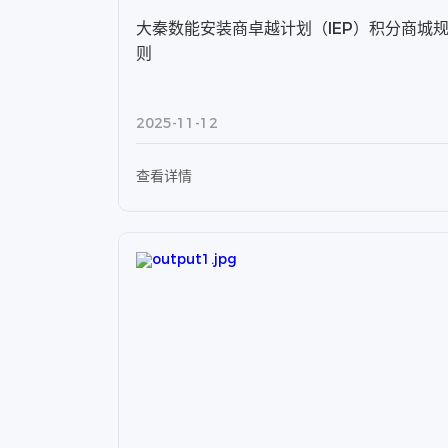
大秦数能安装商卓越计划（IEP）积分商城
则
2025-11-12
查看详情