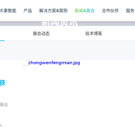
大秦数能
产品
解决方案&案例
新闻&展会
合作伙伴
服务
新闻资讯
展会动态
技术博客
公司新闻
2026-06-16
双重认证加冕，硬核实
数能连获DEKRA
近期，第十九届SNEC国
幕，期间大秦数能产品实力
来两类重量级认证。国际权
能展位为其颁发PowerDe
则正式授予STACK100 Pro