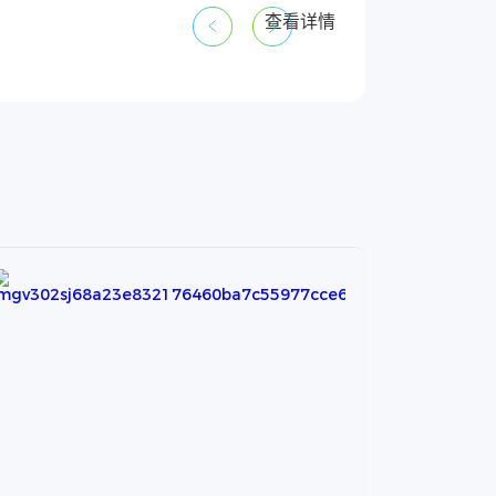
级认证同台加冕，充分展现了大秦数能产品与