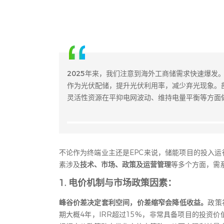
2025年来，我们注意到海外工商储需求快速爆
作为光伏配储，提升光伏利用率，减少弃光现象。
灵活性资源在平抑电网波动、维持电量平衡等方面
不论作为终端业主还是EPC来说，储能项目的投入
素涉及
技术、市场、政策及运营管理
等多个方面，需
1. 电价机制与市场政策因素：
峰谷价差决定套利空间，价差缩窄会降低收益
。
政策
期大概4年，IRR超过15%，非常具备项目的投资