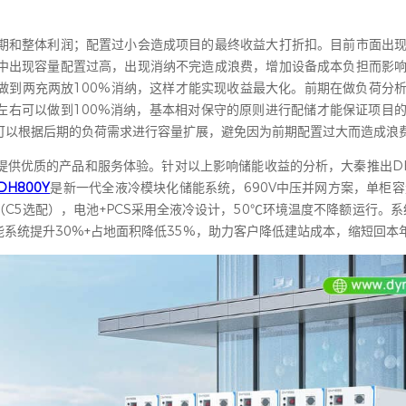
期和整体利润；配置过小会造成项目的最终收益大打折扣。目前市面出
中出现容量配置过高，出现消纳不完造成浪费，增加设备成本负担而影
做到两充两放100%消纳，这样才能实现收益最大化。前期在做负荷分
左右可以做到100%消纳，基本相对保守的原则进行配储才能保证项目
可以根据后期的负荷需求进行容量扩展，避免因为前期配置过大而造成浪
供优质的产品和服务体验。针对以上影响储能收益的分析，大秦推出DH
DH800Y
是新一代全液冷模块化储能系统，690V中压并网方案，单柜容量
（C5选配），电池+PCS采用全液冷设计，50℃环境温度不降额运行。系统
储能系统提升30%+占地面积降低35%，助力客户降低建站成本，缩短回本