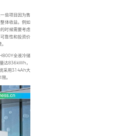
现一些项目因为售
响整体收益。例如
析的时候需要考虑
的可靠性和投资价
费。
800Y全液冷储
达836kWh，
采用314Ah大
年限。