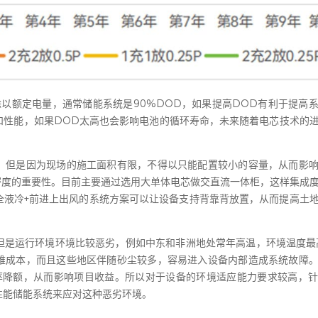
除以额定电量，通常储能系统是90%DOD，如果提高DOD有利于提高
和性能，如果DOD太高也会影响电池的循环寿命，未来随着电芯技术的
，但是因为现场的施工面积有限，不得以只能配置较小的容量，从而影
密度的重要性。目前主要通过选用大单体电芯做交直流一体柜，这样集成
全液冷+前进上出风的系统方案可以让设备支持背靠背放置，从而提高土
但是运行环境环境比较恶劣，例如中东和非洲地处常年高温，环境温度最
维成本，而且这些地区伴随砂尘较多，容易进入设备内部造成系统故障
统功率降额，从而影响项目收益。所以对于设备的环境适应能力要求较高，
性能储能系统来应对这种恶劣环境。