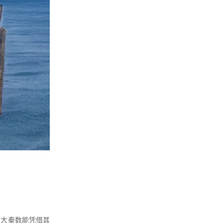
。
。大秦数能凭借其