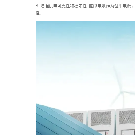
3. 增强供电可靠性和稳定性: 储能电池作为备用
性。