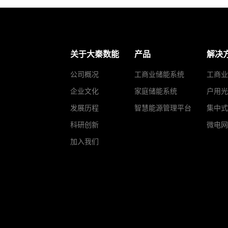
关于大秦数能
产品
解决
公司概况
工商业储能系统
工商业
企业文化
家庭储能系统
户用光
发展历程
智慧能源管理平台
集中式
科研创新
微电网
加入我们