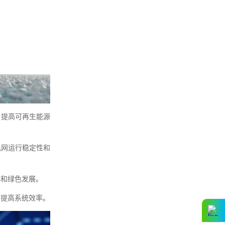
，提高可再生能源
电网运行稳定性和
排和绿色发展。
、提高系统效率。