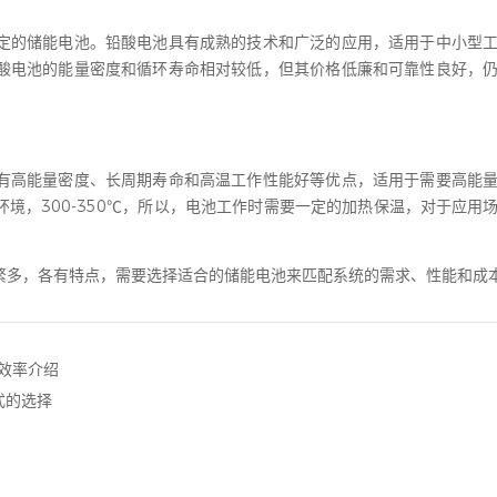
定的储能电池。铅酸电池具有成熟的技术和广泛的应用，适用于中小型
酸电池的能量密度和循环寿命相对较低，但其价格低廉和可靠性良好，
有高能量密度、长周期寿命和高温工作性能好等优点，适用于需要高能
境，300-350℃，所以，电池工作时需要一定的加热保温，对于应用
繁多，各有特点，需要选择适合的储能电池来匹配系统的需求、性能和成
能效率介绍
式的选择