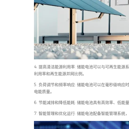
4. 提高清洁能源利用率: 储能电池可以与可再生
利用率和再生能源并网比例。
5. 负荷调节和频率响应: 储能电池可以在毫秒级
电能质量。
6. 节能减排和降低能耗: 储能电池具有高效率、
7. 智能管理和优化运行: 储能电池配备智能管理系