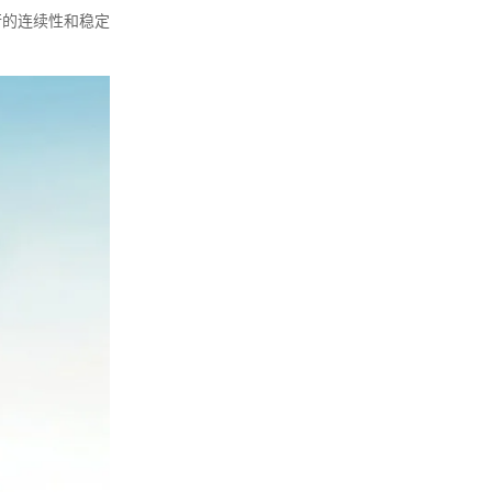
行的连续性和稳定