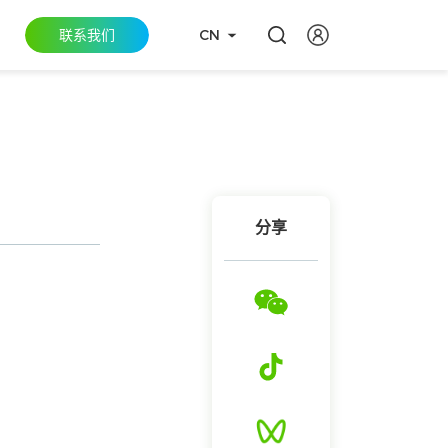
联系我们
CN
分享