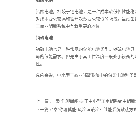
铅酸电池
铅酸电池，相较于锂电池，是一种成本较低但性能稳
对成本要求较高和循环次数要求较低的场景。虽然铅
工商业储能系统中有着重要的地位。
钠硫电池
钠硫电池也是一种常见的储能电池类型。钠硫电池具
命的储能需求。但是由于其工作温度一般处于较高的环
性。
总的来说，中小型工商业储能系统中的储能电池种类
上一篇 ：“秦”你聊储能-关于中小型工商储系统中储
下一篇 : “秦”你聊储能-风冷or液冷？储能系统散热方