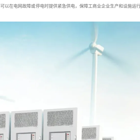
电源，可以在电网故障或停电时提供紧急供电，保障工商业企业生产和设施运