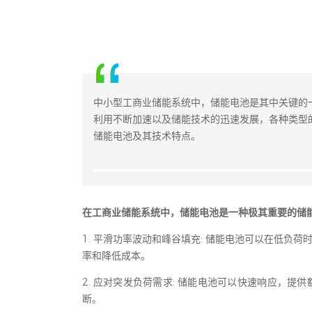
中小型工商业储能系统中，储能电池是其中关键的
利用不断加速以及储能技术的迅速发展，各种类型
储能电池及其技术特点。
在工商业储能系统中，储能电池是一种极其重要的储
1. 平滑功率波动和峰谷填充: 储能电池可以在低
率和降低成本。
2. 应对突发负荷需求: 储能电池可以快速响应，
断。