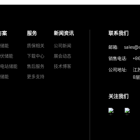
方案
服务
新闻资讯
联系我们
储能
质保相关
公司新闻
邮箱:
sales@
伏储能
下载中心
展会动态
销售电话:
+8
电站储能
售后服务
技术博客
公司地址:
江
储能
更多支持
8
关注我们