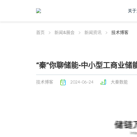
关于
首页
新闻&展会
新闻资讯
技术博客
“秦”你聊储能-中小型工商业
技术博客
2024-06-24
大秦数能