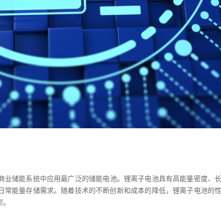
商业储能系统中应用
最
广泛的储能电池。锂离子电池具有高能量密度、
日常能量存储需求。随着技术的不断创新和成本的降低，锂离子电池的
型。