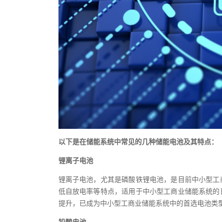
以下是在储能系统中常见的几种储能电池及其特点：
锂离子电池
锂离子电池，尤其是磷酸铁锂电池，是目前中小型工
低自放电率等特点，适用于中小型工商业储能系统的
提升，已成为中小型工商业储能系统中的
首选
电池类