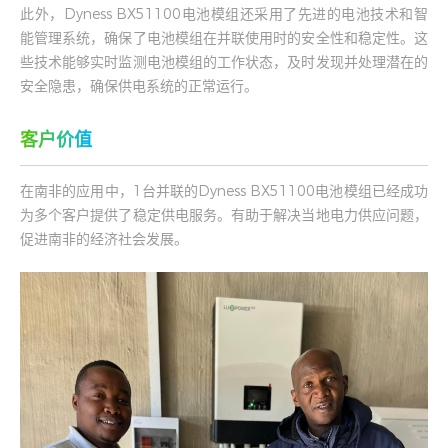
此外，Dyness BX51100电池模组还采用了先进的电池技术和智
能管理系统，确保了电池模组在并联使用时的安全性和稳定性。这
些技术能够实时监测电池模组的工作状态，及时发现并处理潜在的
安全隐患，确保供电系统的正常运行。
客户价值
在南非的应用中，1台并联的Dyness BX51100电池模组已经成功
为多个客户提供了稳定供电服务。有助于解决当地电力供应问题，
促进南非的经济社会发展。