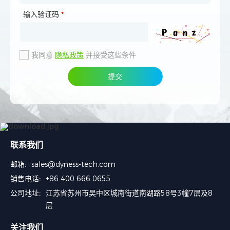
输入验证码
输入验证码
*
*
我同意
我同意
隐私政策
隐私政策
并接受这些条件
并接受这些条件
提交
提交
联系我们
邮箱:
sales@dyness-tech.com
销售电话:
+86 400 666 0655
公司地址:
江苏省苏州市吴中区城南街道南湖路58号3幢7层及8
层
关注我们