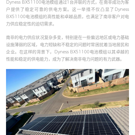
Dyness BX51100电池模组通过1台并联的方式，在南非成功为客
户提供了稳定可靠的供电方案。这一举措不仅凸显了Dyness
BX51100电池模组的高性能和卓越品质，也满足了南非客户对电
力供应稳定性的迫切需求。
南非的电力供应状况复杂多变，特别是在一些偏远地区或电力基础
设施薄弱的区域，电力短缺和不稳定的问题时常困扰着当地居民和
企业。在这样的背景下，Dyness BX51100电池模组以其卓越的
性能和稳定的供电能力，成为了解决南非电力问题的有力武器。