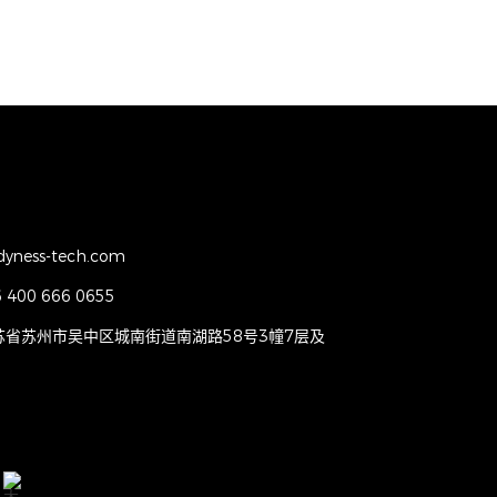
dyness-tech.com
6 400 666 0655
苏省苏州市吴中区城南街道南湖路58号3幢7层及
层