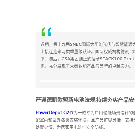
近期，第十九届SNEC国际太阳能光伏与智慧能
上接连迎来两类重量级认证。国际权威机构德凯（DE
书；随后，CSA集团则正式授予STACK100 Pro-
冕，充分展现了大秦数能产品与品牌的卓越实力。
严遵德凯欧盟新电池法规,持续夯实产品安
PowerDepot G2
作为一款专为户用储能场景设计的低
配室内和室外各类安装环境。且产品扩容灵活，支持50
处置火情，为居家用电筑牢安全防线。