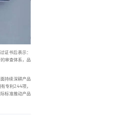
接过证书后表示：
苛的审查体系，品
方面持续深耕产品
有专利244项，
国际标准推动产品